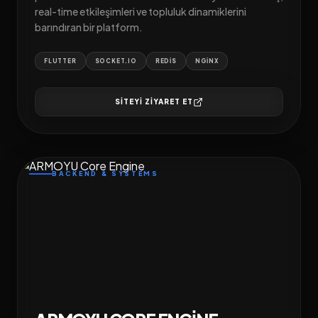
real-time etkileşimleri ve topluluk dinamiklerini
barındıran bir platform.
FLUTTER
SOCKET.IO
REDIS
NGINX
SITEYI ZIYARET ET
BACKEND & SYSTEMS