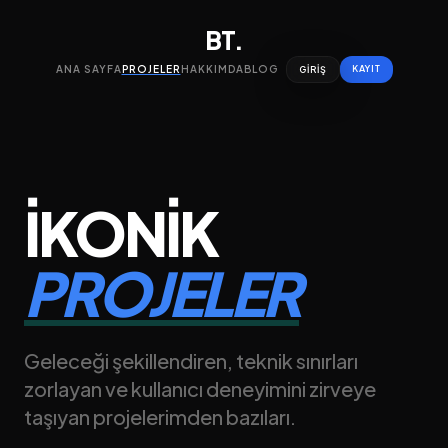
BT.
ANA SAYFA
PROJELER
HAKKIMDA
BLOG
KAYIT
GIRIŞ
İKONIK
PROJELER
Geleceği şekillendiren, teknik sınırları
zorlayan ve kullanıcı deneyimini zirveye
taşıyan projelerimden bazıları.