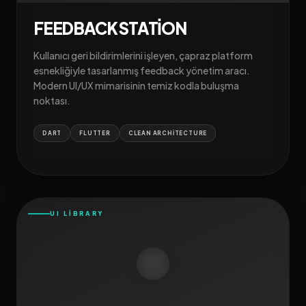
FEEDBACK STATION
Kullanıcı geri bildirimlerini işleyen, çapraz platform
esnekliğiyle tasarlanmış feedback yönetim aracı.
Modern UI/UX mimarisinin temiz kodla buluşma
noktası.
DART
FLUTTER
CLEAN ARCHITECTURE
UI LIBRARY