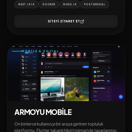
NEXT.JS 14
DOCKER
NODE.JS
POSTGRESQL
SITEYI ZIYARET ET
MOBILE & SOCIAL
ARMOYU MOBILE
On binlerce kullanıcıyı bir araya getiren topluluk
platformu. Flutter tabanlı hibrit mimariyle tasarlanmış,