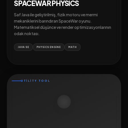
SPACEWAR PHYSICS
Saf Java ile geliştirilmiş, fizik motoru ve mermi
mekaniklerini barındıran SpaceWar oyunu.
Matematiksel düşünce ve render optimizasyonlarının
odak noktası.
JAVA SE
PHYSICS ENGINE
MATH
UTILITY TOOL