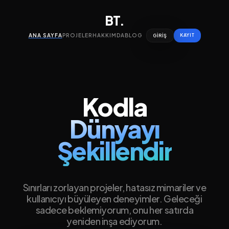
BT.
ANA SAYFA
PROJELER
HAKKIMDA
BLOG
KAYIT
GIRIŞ
Kodla
Dünyayı
Şekillendir
Sınırları zorlayan projeler, hatasız mimariler ve
kullanıcıyı büyüleyen deneyimler. Geleceği
sadece beklemiyorum, onu her satırda
yeniden inşa ediyorum.